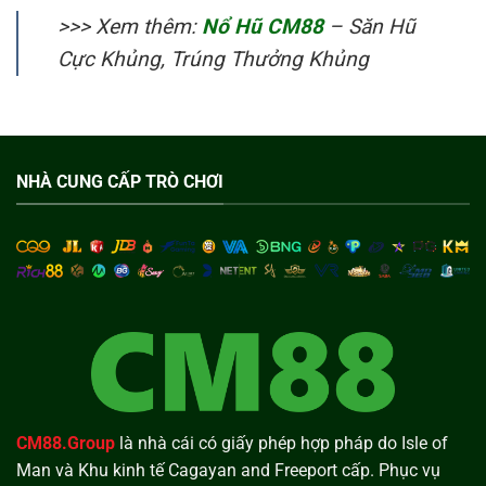
>>> Xem thêm:
Nổ Hũ CM88
– Săn Hũ
Cực Khủng, Trúng Thưởng Khủng
NHÀ CUNG CẤP TRÒ CHƠI
CM88.Group
là nhà cái có giấy phép hợp pháp do Isle of
Man và Khu kinh tế Cagayan and Freeport cấp. Phục vụ