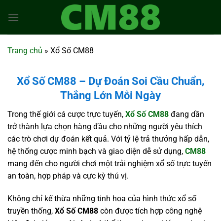
Bỏ
qua
nội
dung
Trang chủ
»
Xổ Số CM88
Xổ Số CM88 – Dự Đoán Soi Cầu Chuẩn,
Thắng Lớn Mỗi Ngày
Trong thế giới cá cược trực tuyến,
Xổ Số CM88
đang dần
trở thành lựa chọn hàng đầu cho những người yêu thích
các trò chơi dự đoán kết quả. Với tỷ lệ trả thưởng hấp dẫn,
hệ thống cược minh bạch và giao diện dễ sử dụng,
CM88
mang đến cho người chơi một trải nghiệm xổ số trực tuyến
an toàn, hợp pháp và cực kỳ thú vị.
Không chỉ kế thừa những tinh hoa của hình thức xổ số
truyền thống,
Xổ Số CM88
còn được tích hợp công nghệ