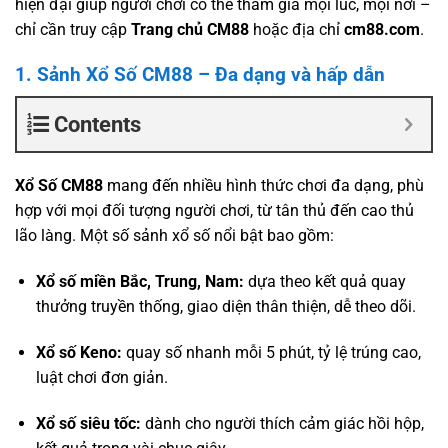
hiện đại giúp người chơi có thể tham gia mọi lúc, mọi nơi –
chỉ cần truy cập
Trang chủ CM88
hoặc địa chỉ
cm88.com
.
1. Sảnh Xổ Số CM88 – Đa dạng và hấp dẫn
Contents
Xổ Số CM88
mang đến nhiều hình thức chơi đa dạng, phù
hợp với mọi đối tượng người chơi, từ tân thủ đến cao thủ
lão làng. Một số sảnh xổ số nổi bật bao gồm:
Xổ số miền Bắc, Trung, Nam:
dựa theo kết quả quay
thưởng truyền thống, giao diện thân thiện, dễ theo dõi.
Xổ số Keno:
quay số nhanh mỗi 5 phút, tỷ lệ trúng cao,
luật chơi đơn giản.
Xổ số siêu tốc:
dành cho người thích cảm giác hồi hộp,