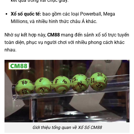
kết quả trong vài chục giây.
Xổ số quốc tế:
bao gồm các loại Powerball, Mega
Millions, và nhiều hình thức châu Á khác.
Nhờ sự kết hợp này,
CM88
mang đến sảnh xổ số trực tuyến
toàn diện, phục vụ người chơi với nhiều phong cách khác
nhau.
Giới thiệu tổng quan về Xổ Số CM88