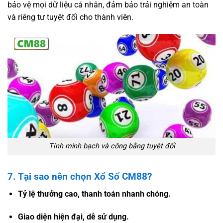
bảo vệ mọi dữ liệu cá nhân, đảm bảo trải nghiệm an toàn
và riêng tư tuyệt đối cho thành viên.
Tính minh bạch và công bằng tuyệt đối
7. Tại sao nên chọn Xổ Số CM88?
Tỷ lệ thưởng cao, thanh toán nhanh chóng.
Giao diện hiện đại, dễ sử dụng.