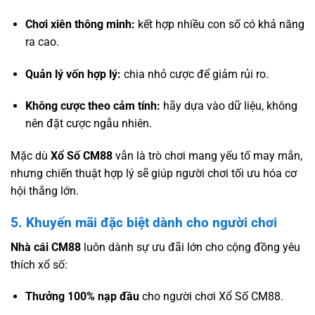
Chơi xiên thông minh:
kết hợp nhiều con số có khả năng
ra cao.
Quản lý vốn hợp lý:
chia nhỏ cược để giảm rủi ro.
Không cược theo cảm tính:
hãy dựa vào dữ liệu, không
nên đặt cược ngẫu nhiên.
Mặc dù
Xổ Số CM88
vẫn là trò chơi mang yếu tố may mắn,
nhưng chiến thuật hợp lý sẽ giúp người chơi tối ưu hóa cơ
hội thắng lớn.
5. Khuyến mãi đặc biệt dành cho người chơi
Nhà cái CM88
luôn dành sự ưu đãi lớn cho cộng đồng yêu
thích xổ số:
Thưởng 100% nạp đầu
cho người chơi Xổ Số CM88.