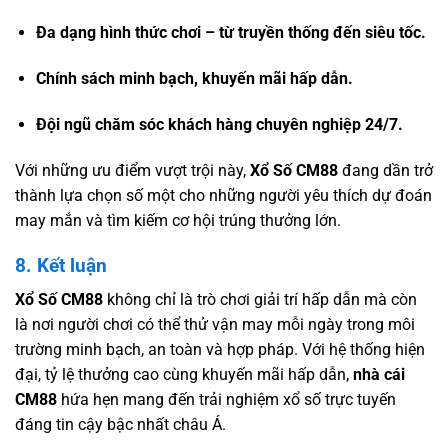
Đa dạng hình thức chơi – từ truyền thống đến siêu tốc.
Chính sách minh bạch, khuyến mãi hấp dẫn.
Đội ngũ chăm sóc khách hàng chuyên nghiệp 24/7.
Với những ưu điểm vượt trội này,
Xổ Số CM88
đang dần trở
thành lựa chọn số một cho những người yêu thích dự đoán
may mắn và tìm kiếm cơ hội trúng thưởng lớn.
8. Kết luận
Xổ Số CM88
không chỉ là trò chơi giải trí hấp dẫn mà còn
là nơi người chơi có thể thử vận may mỗi ngày trong môi
trường minh bạch, an toàn và hợp pháp. Với hệ thống hiện
đại, tỷ lệ thưởng cao cùng khuyến mãi hấp dẫn,
nhà cái
CM88
hứa hẹn mang đến trải nghiệm xổ số trực tuyến
đáng tin cậy bậc nhất châu Á.